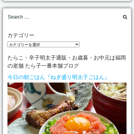
Search
for:
カテゴリー
カ
テ
たらこ・辛子明太子通販・お歳暮・お中元は福岡
ゴ
の老舗 たら子一番本舗ブログ
リ
ー
今日の朝ごはん『ねぎ盛り明太子ごはん』