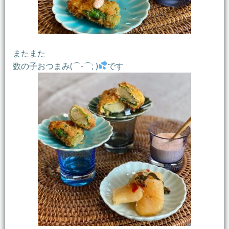
またまた
数の子おつまみ(⌒-⌒; )
です