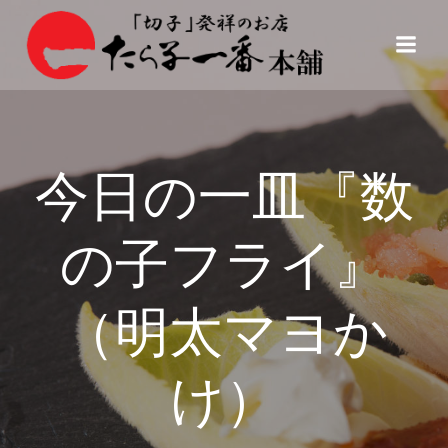
コ
ン
テ
ン
ツ
へ
ス
今日の一皿『数
キ
ッ
プ
の子フライ』
（明太マヨか
け）