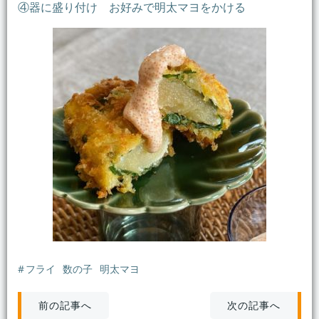
④器に盛り付け お好みで明太マヨをかける
#
フライ
数の子
明太マヨ
投
投
次の記事へ
前の記事へ