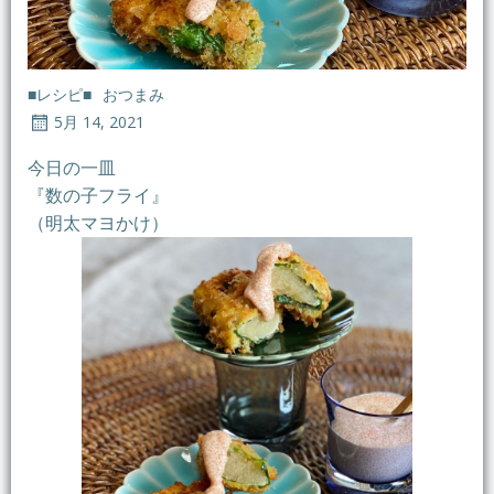
■レシピ■
おつまみ
5月 14, 2021
今日の一皿
『数の子フライ』
（明太マヨかけ）