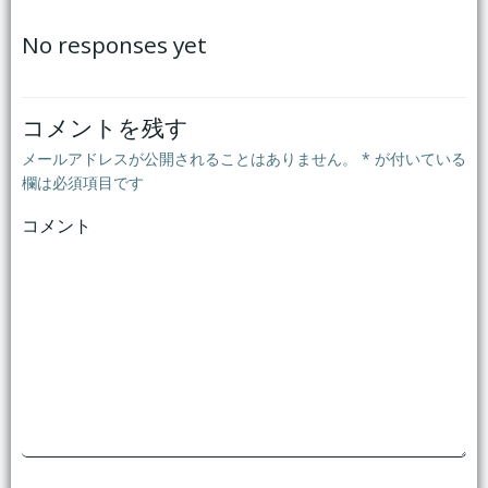
稿
稿
No responses yet
ナ
ナ
ビ
ビ
コメントを残す
メールアドレスが公開されることはありません。
*
が付いている
ゲ
ゲ
欄は必須項目です
コメント
ー
ー
シ
シ
ョ
ョ
ン
ン