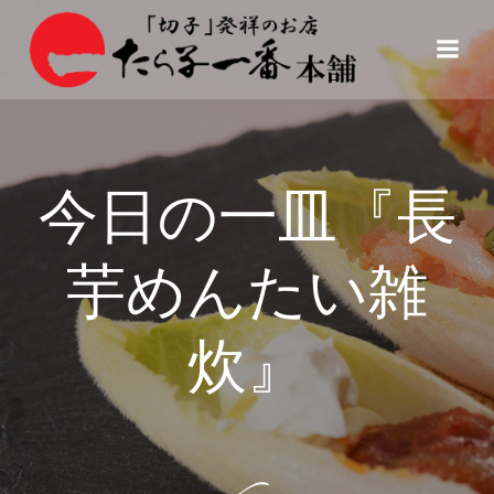
コ
ン
テ
ン
ツ
へ
ス
今日の一皿『長
キ
ッ
プ
芋めんたい雑
炊』