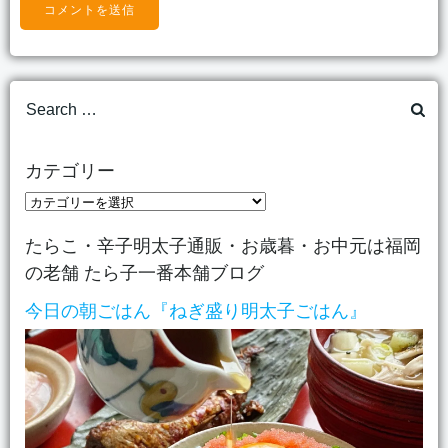
Search
for:
カテゴリー
カ
テ
たらこ・辛子明太子通販・お歳暮・お中元は福岡
ゴ
の老舗 たら子一番本舗ブログ
リ
ー
今日の朝ごはん『ねぎ盛り明太子ごはん』