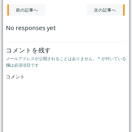
投
投
次の記事へ
前の記事へ
稿
稿
No responses yet
ナ
ナ
ビ
ビ
コメントを残す
メールアドレスが公開されることはありません。
*
が付いている
ゲ
ゲ
欄は必須項目です
コメント
ー
ー
シ
シ
ョ
ョ
ン
ン