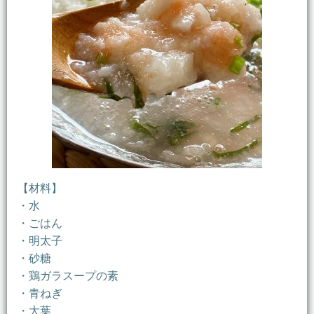
【材料】
・水
・ごはん
・明太子
・砂糖
・鶏ガラスープの素
・青ねぎ
・大葉