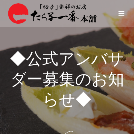
コ
ン
テ
ン
ツ
へ
ス
◆公式アンバサ
キ
ッ
プ
ダー募集のお知
らせ◆