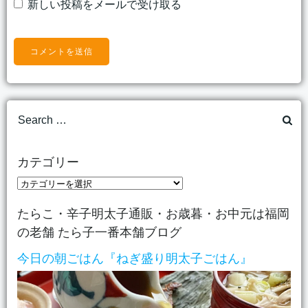
新しい投稿をメールで受け取る
Search
for:
カテゴリー
カ
テ
たらこ・辛子明太子通販・お歳暮・お中元は福岡
ゴ
の老舗 たら子一番本舗ブログ
リ
ー
今日の朝ごはん『ねぎ盛り明太子ごはん』