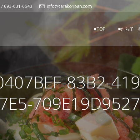
 / 093-631-6543
info@tarako1ban.com
■TOP
■たら子一
0407BEF-83B2-419
7E5-709E19D952