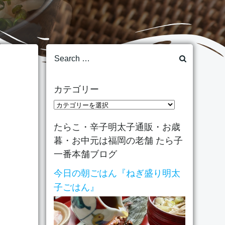
Search
for:
カテゴリー
カ
テ
たらこ・辛子明太子通販・お歳
ゴ
暮・お中元は福岡の老舗 たら子
リ
一番本舗ブログ
ー
今日の朝ごはん『ねぎ盛り明太
子ごはん』