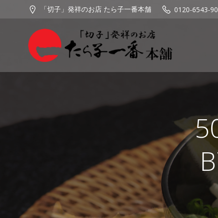
コ
「切子」発祥のお店 たら子一番本舗
0120-6543-90
ン
テ
ン
ツ
へ
ス
キ
ッ
プ
5
B