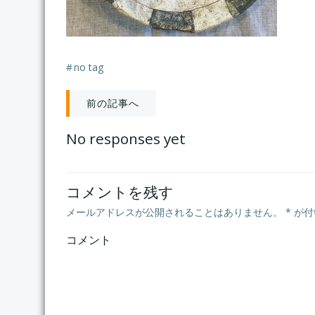
#
no tag
投
前の記事へ
稿
No responses yet
ナ
コメントを残す
ビ
メールアドレスが公開されることはありません。
*
が付
ゲ
コメント
ー
シ