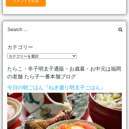
Search
for:
カテゴリー
カ
テ
たらこ・辛子明太子通販・お歳暮・お中元は福岡
ゴ
の老舗 たら子一番本舗ブログ
リ
ー
今日の朝ごはん『ねぎ盛り明太子ごはん』