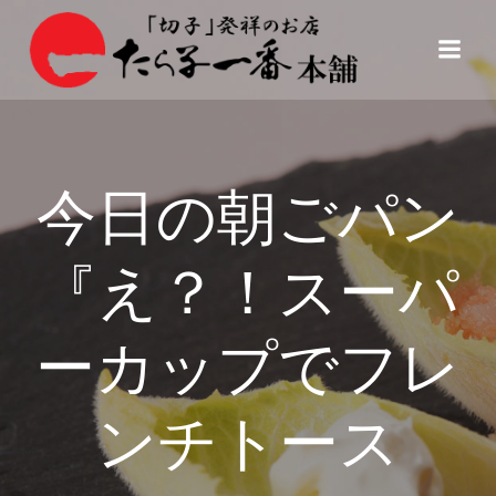
コ
ン
テ
ン
ツ
へ
ス
今日の朝ごパン
キ
ッ
プ
『え？！スーパ
ーカップでフレ
ンチトース