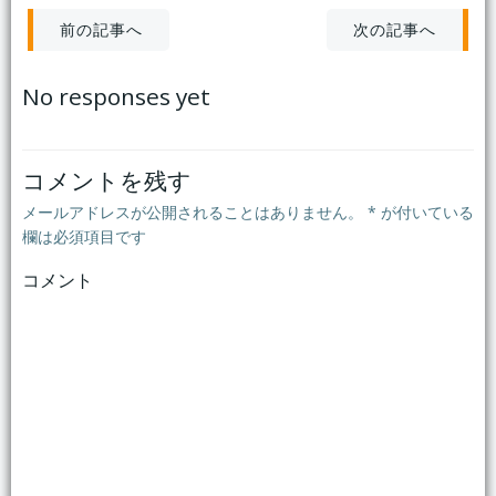
投
投
次の記事へ
前の記事へ
稿
稿
No responses yet
ナ
ナ
ビ
ビ
コメントを残す
メールアドレスが公開されることはありません。
*
が付いている
ゲ
ゲ
欄は必須項目です
コメント
ー
ー
シ
シ
ョ
ョ
ン
ン