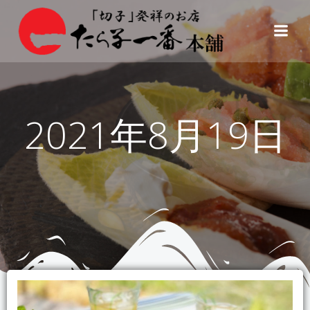
コ
ン
テ
ン
ツ
へ
ス
2021年8月19日
キ
ッ
プ