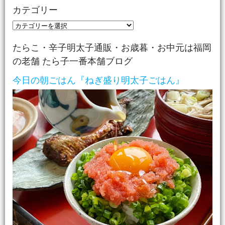
カテゴリー
カ
テ
たらこ・辛子明太子通販・お歳暮・お中元は福岡
ゴ
の老舗 たら子一番本舗ブログ
リ
ー
今日の朝ごはん『ねぎ盛り明太子ごはん』