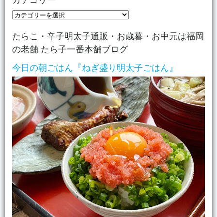
カ
テ
たらこ・辛子明太子通販・お歳暮・お中元は福岡
ゴ
の老舗 たら子一番本舗ブログ
リ
ー
今日の朝ごはん『ねぎ盛り明太子ごはん』