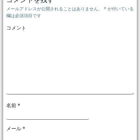
ビ
ビ
メールアドレスが公開されることはありません。
*
が付いている
ゲ
ゲ
欄は必須項目です
コメント
ー
ー
シ
シ
ョ
ョ
ン
ン
名前
*
メール
*