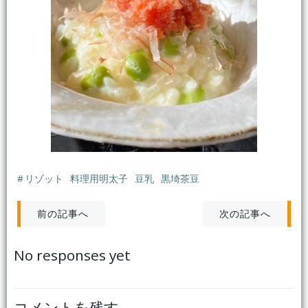
#
リゾット
料理用明太子
豆乳
黒埼茶豆
投
投
次の記事へ
前の記事へ
稿
稿
No responses yet
ナ
ナ
コメントを残す