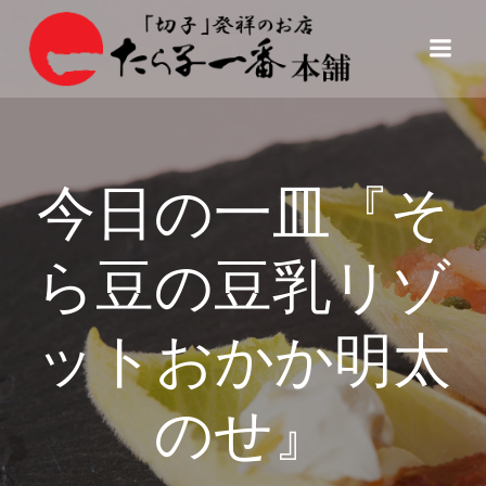
コ
ン
テ
ン
ツ
へ
ス
今日の一皿『そ
キ
ッ
プ
ら豆の豆乳リゾ
ットおかか明太
のせ』