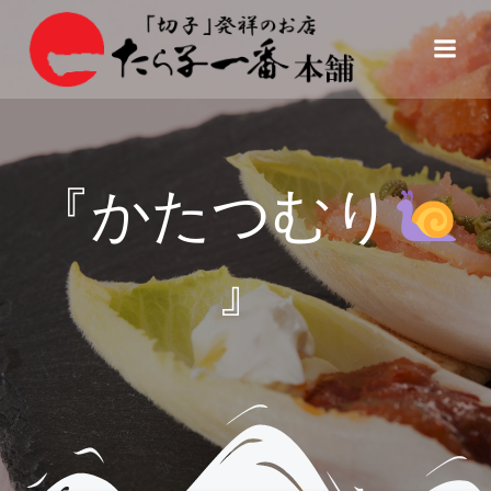
コ
ン
テ
ン
ツ
へ
ス
『かたつむり
キ
ッ
プ
』