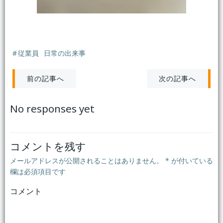
#
従業員
日常の出来事
投
投
次の記事へ
前の記事へ
稿
稿
No responses yet
ナ
ナ
ビ
ビ
コメントを残す
メールアドレスが公開されることはありません。
*
が付いている
ゲ
ゲ
欄は必須項目です
コメント
ー
ー