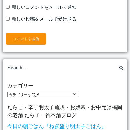
新しいコメントをメールで通知
新しい投稿をメールで受け取る
Search
for:
カテゴリー
カ
テ
たらこ・辛子明太子通販・お歳暮・お中元は福岡
ゴ
の老舗 たら子一番本舗ブログ
リ
ー
今日の朝ごはん『ねぎ盛り明太子ごはん』