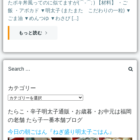
たポキ丼風ってのに似てますが(⌒-⌒; ) 【材料】 ・ご
飯 ・アボカド ▼明太子 (またまた こだわりの一粒) ▼
ごま油 ▼めんつゆ ▼わさび […]
もっと読む
Search
for:
カテゴリー
カ
テ
たらこ・辛子明太子通販・お歳暮・お中元は福岡
ゴ
の老舗 たら子一番本舗ブログ
リ
ー
今日の朝ごはん『ねぎ盛り明太子ごはん』