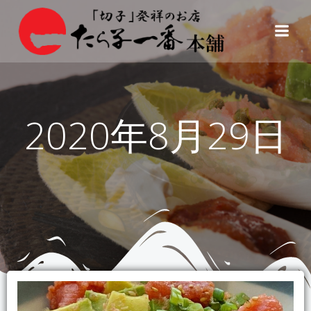
コ
ン
テ
ン
ツ
へ
ス
2020年8月29日
キ
ッ
プ