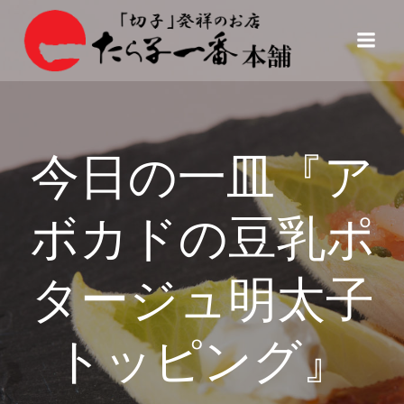
コ
ン
テ
ン
ツ
へ
ス
今日の一皿『ア
キ
ッ
プ
ボカドの豆乳ポ
タージュ明太子
トッピング』