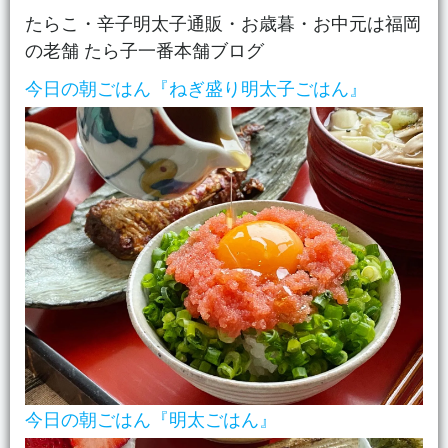
テ
たらこ・辛子明太子通販・お歳暮・お中元は福岡
ゴ
の老舗 たら子一番本舗ブログ
リ
ー
今日の朝ごはん『ねぎ盛り明太子ごはん』
今日の朝ごはん『明太ごはん』