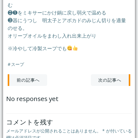
む
❷❶をミキサーにかけ鍋に戻し弱火で温める
❸器にうつし 明太子とアボカドのみじん切りを適量
のせる。
オリーブオイルをまわし入れ出来上がり
※冷やして冷製スープでも
#
スープ
投
投
次の記事へ
前の記事へ
稿
稿
No responses yet
ナ
ナ
ビ
ビ
コメントを残す
メールアドレスが公開されることはありません。
*
が付いている
欄は必須項目です