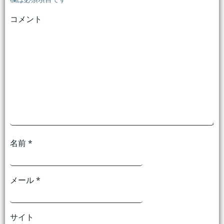
ゲ
ゲ
コメント
ー
ー
シ
シ
ョ
ョ
ン
ン
名前
*
メール
*
サイト