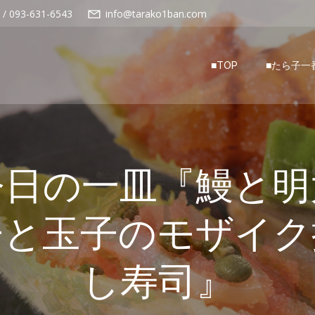
 / 093-631-6543
info@tarako1ban.com
■TOP
■たら子一
今日の一皿『鰻と明
子と玉子のモザイク
し寿司』