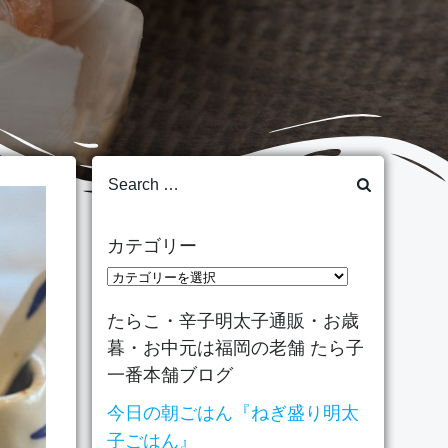
Search
for:
カテゴリー
カ
テ
たらこ・辛子明太子通販・お歳
ゴ
暮・お中元は福岡の老舗 たら子
リ
一番本舗ブログ
ー
今日の朝ごはん『ねぎ盛り明太
子ごはん』