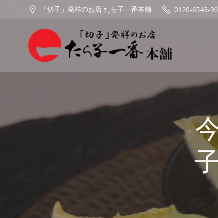
コ
「切子」発祥のお店 たら子一番本舗
0120-6543-90
ン
テ
ン
ツ
へ
ス
キ
ッ
プ