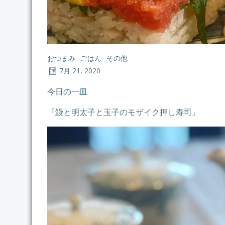
おつまみ
ごはん
その他
7月 21, 2020
今日の一皿
『鰻と明太子と玉子のモザイク押し寿司』