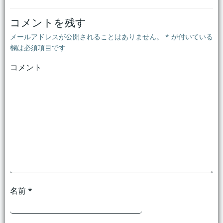
ナ
ナ
ビ
ビ
コメントを残す
メールアドレスが公開されることはありません。
*
が付いている
ゲ
ゲ
欄は必須項目です
コメント
ー
ー
シ
シ
ョ
ョ
ン
ン
名前
*