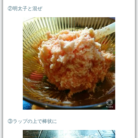
②明太子と混ぜ
③ラップの上で棒状に