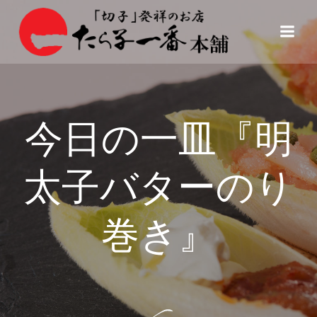
コ
ン
テ
ン
ツ
へ
ス
今日の一皿『明
キ
ッ
プ
太子バターのり
巻き』