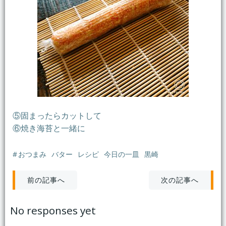
⑤固まったらカットして
⑥焼き海苔と一緒に
#
おつまみ
バター
レシピ
今日の一皿
黒崎
投
投
次の記事へ
前の記事へ
稿
稿
No responses yet