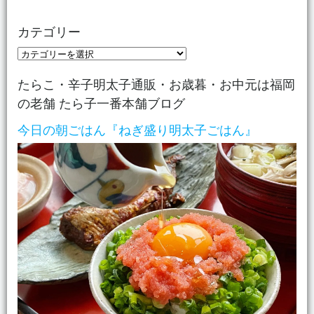
カテゴリー
カ
テ
たらこ・辛子明太子通販・お歳暮・お中元は福岡
ゴ
の老舗 たら子一番本舗ブログ
リ
ー
今日の朝ごはん『ねぎ盛り明太子ごはん』