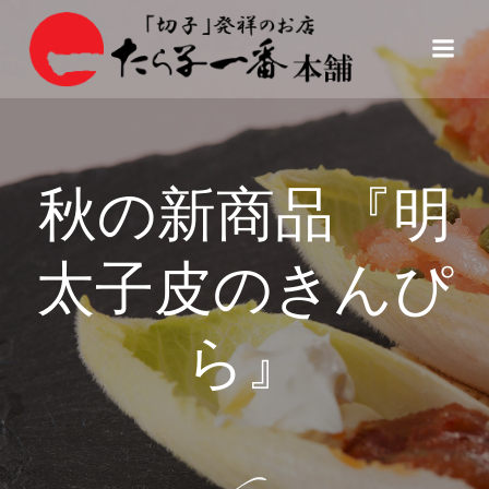
コ
ン
テ
ン
ツ
へ
ス
秋の新商品『明
キ
ッ
プ
太子皮のきんぴ
ら』