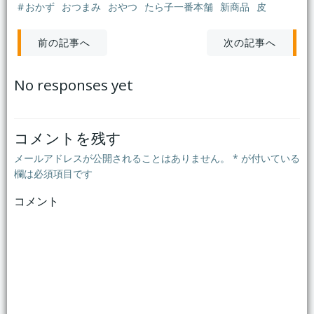
#
おかず
おつまみ
おやつ
たら子一番本舗
新商品
皮
投
投
次の記事へ
前の記事へ
稿
稿
No responses yet
ナ
ナ
ビ
ビ
コメントを残す
メールアドレスが公開されることはありません。
*
が付いている
ゲ
ゲ
欄は必須項目です
コメント
ー
ー
シ
シ
ョ
ョ