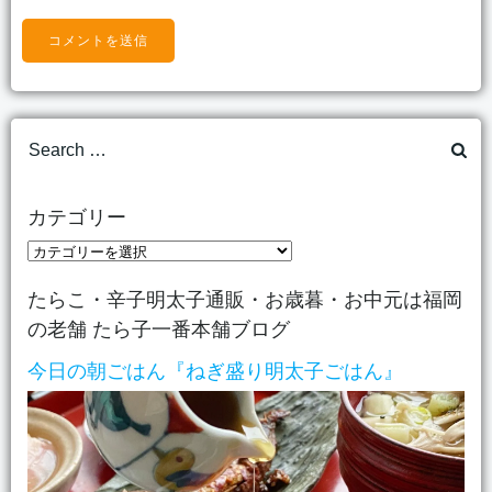
Search
for:
カテゴリー
カ
テ
たらこ・辛子明太子通販・お歳暮・お中元は福岡
ゴ
の老舗 たら子一番本舗ブログ
リ
ー
今日の朝ごはん『ねぎ盛り明太子ごはん』