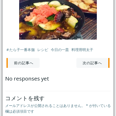
#
たら子一番本舗
レシピ
今日の一皿
料理用明太子
投
投
次の記事へ
前の記事へ
稿
稿
No responses yet
ナ
ナ
ビ
ビ
コメントを残す
メールアドレスが公開されることはありません。
*
が付いている
ゲ
ゲ
欄は必須項目です