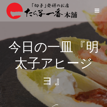
コ
ン
テ
ン
ツ
へ
ス
今日の一皿『明
キ
ッ
プ
太子アヒージ
ョ』