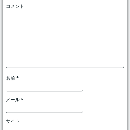
コメント
ー
ー
シ
シ
ョ
ョ
ン
ン
名前
*
メール
*
サイト