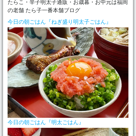
たらこ・辛子明太子通販・お歳暮・お中元は福岡
ゴ
の老舗 たら子一番本舗ブログ
リ
ー
今日の朝ごはん『ねぎ盛り明太子ごはん』
今日の朝ごはん『明太ごはん』