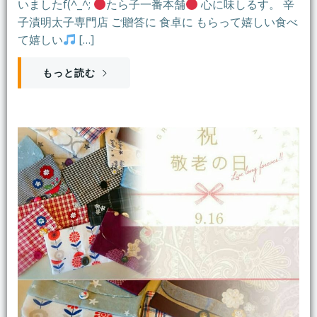
いましたf(^_^;
たら子一番本舗
心に味しるす。 辛
子漬明太子専門店 ご贈答に 食卓に もらって嬉しい食べ
て嬉しい
[…]
もっと読む