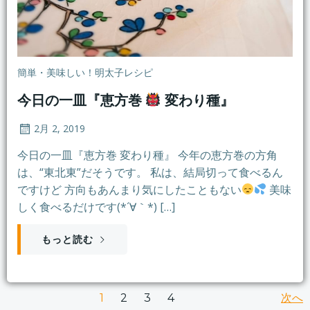
簡単・美味しい！明太子レシピ
今日の一皿『恵方巻
変わり種』
2月 2, 2019
今日の一皿『恵方巻 変わり種』 今年の恵方巻の方角
は、“東北東”だそうです。 私は、結局切って食べるん
ですけど 方向もあんまり気にしたこともない
美味
しく食べるだけです(*´∀｀*) […]
もっと読む
Posts
Po
Page
Page
Page
次へ
Page
1
2
3
4