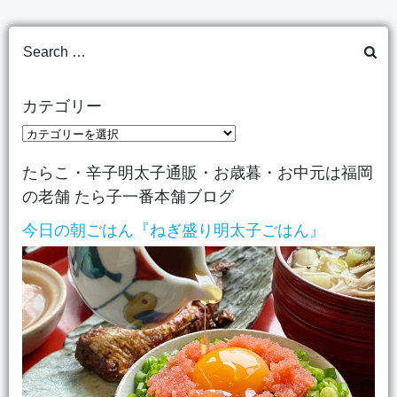
navigation
na
Search
for:
カテゴリー
カ
テ
たらこ・辛子明太子通販・お歳暮・お中元は福岡
ゴ
の老舗 たら子一番本舗ブログ
リ
ー
今日の朝ごはん『ねぎ盛り明太子ごはん』