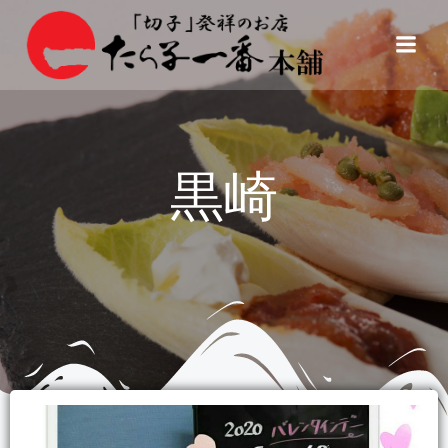
コ
ン
テ
ン
ツ
へ
ス
黒崎
キ
ッ
プ