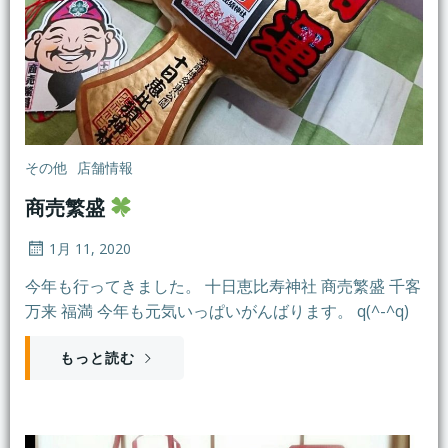
その他
店舗情報
商売繁盛
1月 11, 2020
今年も行ってきました。 十日恵比寿神社 商売繁盛 千客
万来 福満 今年も元気いっぱいがんばります。 q(^-^q)
もっと読む