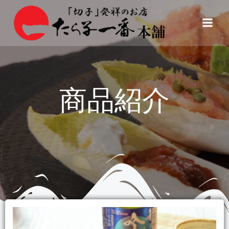
コ
ン
テ
ン
ツ
へ
ス
商品紹介
キ
ッ
プ