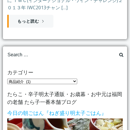
に ＩＷＣ(インターナショナル・ワイン・チャレンジ)２
０１３年 IWC2013チャン […]
もっと読む
Search
for:
カテゴリー
カ
テ
たらこ・辛子明太子通販・お歳暮・お中元は福岡
ゴ
の老舗 たら子一番本舗ブログ
リ
ー
今日の朝ごはん『ねぎ盛り明太子ごはん』